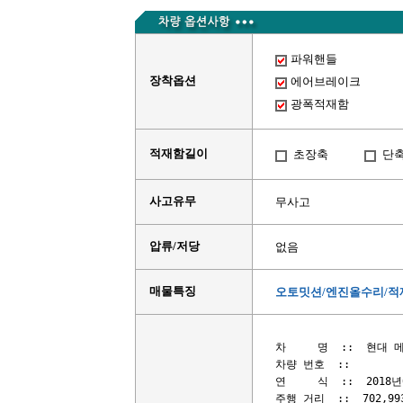
파워핸들
장착옵션
에어브레이크
광폭적재함
적재함길이
초장축
단
사고유무
무사고
압류/저당
없음
매물특징
오토밋션/엔진올수리/적재
차     명  ::  현대
차량 번호  ::

연     식  ::  2018
주행 거리  ::  702,9