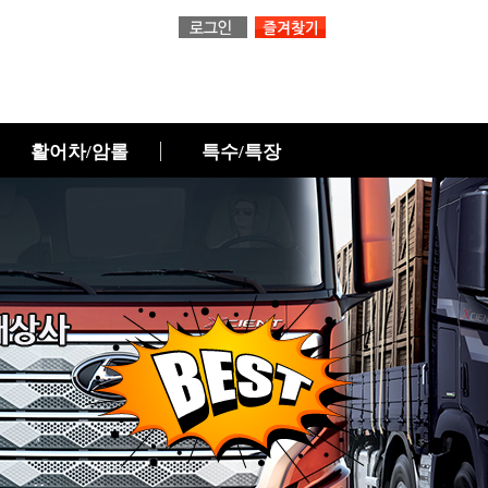
활어차/암롤
특수/특장