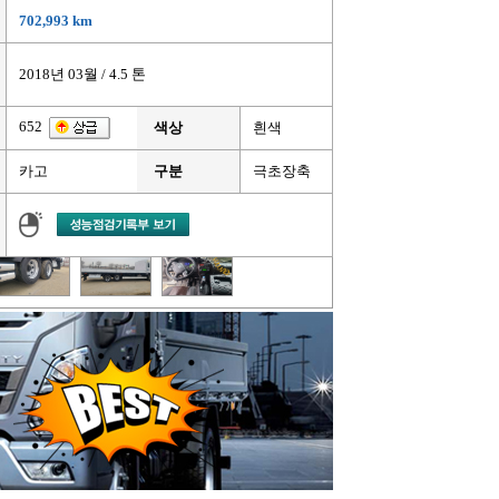
702,993 km
2018년 03월 / 4.5 톤
652
색상
흰색
카고
구분
극초장축