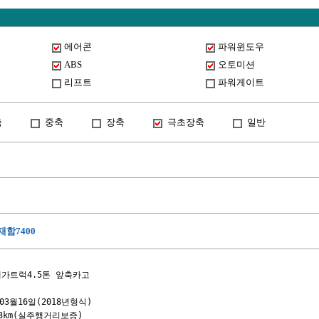
에어콘
파워윈도우
ABS
오토미션
리프트
파워게이트
축
중축
장축
극초장축
일반
함7400
 메가트럭4.5톤 앞축카고

년03월16일(2018년형식)

93km(실주행거리보증)
