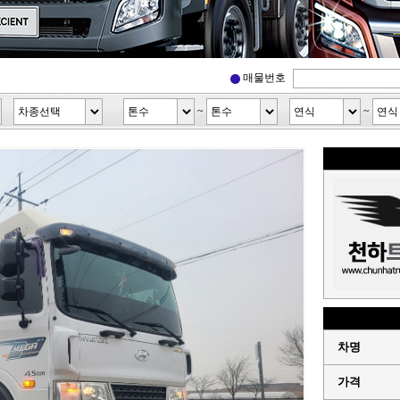
매물번호
~
~
차명
가격