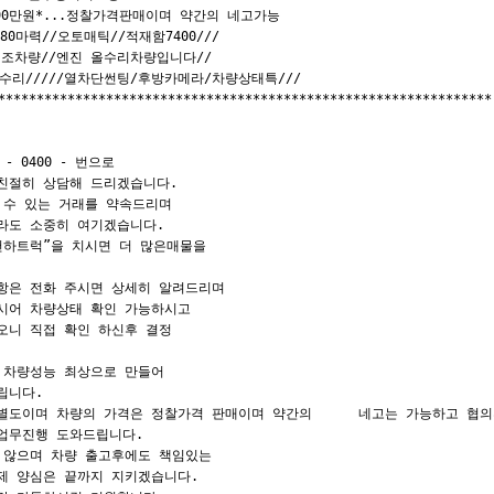
5,490만원*...정찰가격판매이며 약간의 네고가능

80마력//오토매틱//적재함7400///

1인신조차량//엔진 올수리차량입니다//

차량올수리/////열차단썬팅/후방카메라/차량상태특///

****************************************************************

  - 0400 - 번으로

친절히 상담해 드리겠습니다.

 수 있는 거래를 약속드리며 

라도 소중히 여기겠습니다.

천하트럭”을 치시면 더 많은매물을 

항은 전화 주시면 상세히 알려드리며

시어 차량상태 확인 가능하시고

오니 직접 확인 하신후 결정 

 차량성능 최상으로 만들어

립니다.

 별도이며 차량의 가격은 정찰가격 판매이며 약간의      네고는 가능하고 협의
업무진행 도와드립니다.

 않으며 차량 출고후에도 책임있는 

제 양심은 끝까지 지키겠습니다.
