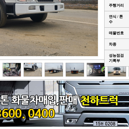
주행거리
연식 / 톤
수
매물번호
차종
성능점검
기록부