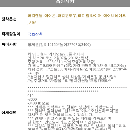
옵션사항
파워핸들
에어콘
파워윈도우
레디얼 타이어
에어브레이크
장착옵션
ABS
적재함길이
극초장축
특이사항
윙제원(길이10150*높이2770*폭2400)
차 명 :: 현대 엑시언트9.5톤 윙바디
연 식 :: 2015년12월07일(2016년형식)
주행 거리 :: 608,981 km(실주행거리보증)
가 격 :: * 6,890 만원 * (정찰가격 판매이며 약간의 네고가능)
차량 설명 :: //골드350마력/윙제원(길이10,150*높이2770*폭
2400)//
//철저한 차량관리로 상태 최상임/가벼운짐 운반차량//
//실주행거리/차량올수리/열차단썬팅/후방카메라//
*************************************************
***********************************
010
-3600
-0400 번으로
*** 언제든 연락주시면 친절히 상담해 드리겠습니다.
*** 인터넷 검색창에 “천하트럭”이나“오산천하트럭”을
상세설명
치시면 더 많은 매물을 보실수 있습니다.
*** 언제나 믿고 신뢰할 수 있는 거래를 약속드리며
단 한번의 인연일지라도 소중히 여기겠습니다.
*** 차량의 궁금하신 사항은 전화 주시면 상세히 알려드리며
언제든 매장 방문하시어 차량상태 확인 가능하시고