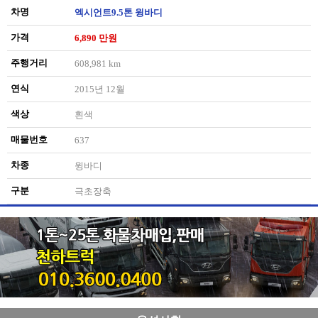
차명
엑시언트9.5톤 윙바디
가격
6,890 만원
주행거리
608,981 km
연식
2015년 12월
색상
흰색
매물번호
637
차종
윙바디
구분
극초장축