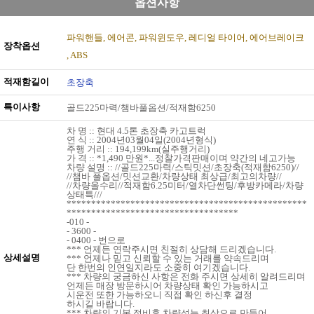
옵션사항
파워핸들
에어콘
파워윈도우
레디얼 타이어
에어브레이크
장착옵션
ABS
적재함길이
초장축
특이사항
골드225마력/챔바풀옵션/적재함6250
차 명 :: 현대 4.5톤 초장축 카고트럭
연 식 :: 2004년03월04일(2004년형식)
주행 거리 :: 194,199km(실주행거리)
가 격 :: *1,490 만원*...정찰가격판매이며 약간의 네고가능
차량 설명 :: //골드225마력/스틱밋션/초장축(적재함6250)//
//챔바 풀옵션/밋션교환/차량상태 최상급/최고의차량//
//차량올수리//적재함6.25미터/열차단썬팅/후방카메라/차량
상태특///
*************************************************
***********************************
-010 -
- 3600 -
- 0400 - 번으로
*** 언제든 연락주시면 친절히 상담해 드리겠습니다.
상세설명
*** 언제나 믿고 신뢰할 수 있는 거래를 약속드리며
단 한번의 인연일지라도 소중히 여기겠습니다.
*** 차량의 궁금하신 사항은 전화 주시면 상세히 알려드리며
언제든 매장 방문하시어 차량상태 확인 가능하시고
시운전 또한 가능하오니 직접 확인 하신후 결정
하시길 바랍니다.
*** 차량의 기본 정비후 차량성능 최상으로 만들어