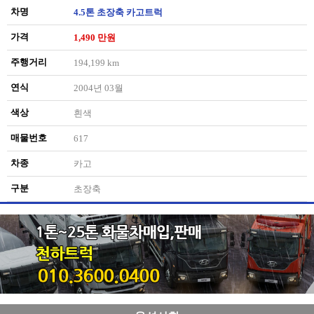
차명
4.5톤 초장축 카고트럭
가격
1,490 만원
주행거리
194,199 km
연식
2004년 03월
색상
흰색
매물번호
617
차종
카고
구분
초장축